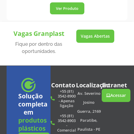
Ver Produto
Vagas Granplast
Vagas Abertas
Fique por dentro das
oportunidades.
Contato
Localização
Intranet
+55 (81)
Av. Severino
Solução
Acessar
3542-8900
- Apenas
Josino
completa
ligação
em
Guerra, 2169
+55 (81)
produtos
Paratibe,
3542-8903
-
plásticos
Paulista - PE
Comercial