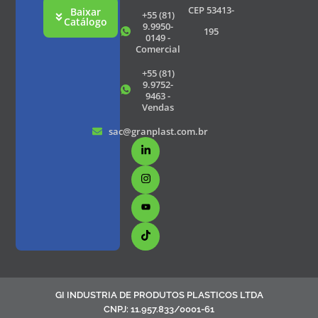
CEP 53413-
Baixar
+55 (81)
Catálogo
9.9950-
195
0149 -
Comercial
+55 (81)
9.9752-
9463 -
Vendas
sac@granplast.com.br
GI INDUSTRIA DE PRODUTOS PLASTICOS LTDA
CNPJ: 11.957.833/0001-61