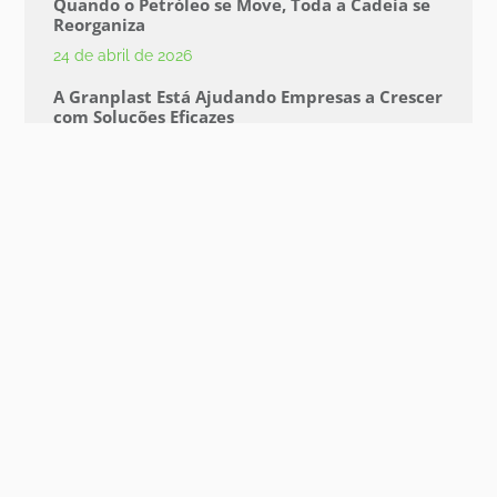
Quando o Petróleo se Move, Toda a Cadeia se
Reorganiza
24 de abril de 2026
A Granplast Está Ajudando Empresas a Crescer
com Soluções Eficazes
2 de setembro de 2025
Construindo uma Marca Forte: A Jornada da
Granplast
2 de setembro de 2025
Granplast na Prática: Como Ações
Humanizadas Fortalecem a Marca e Engajam
Colaboradores
2 de setembro de 2025
Inovação e Renovação: O Caminho para o
Crescimento no Mercado de Materiais de
Construção
19 de junho de 2025